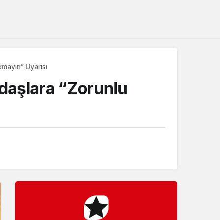
Sistem Modu
Sistem modunu seçin.
kmayın” Uyarısı
ndaşlara “Zorunlu