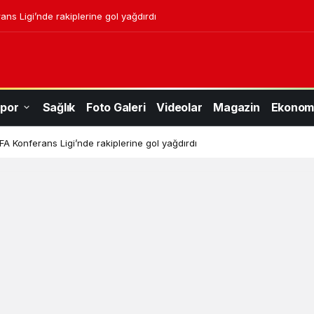
ns Ligi’nde rakiplerine gol yağdırdı
por
Sağlık
Foto Galeri
Videolar
Magazin
Ekonom
A Konferans Ligi’nde rakiplerine gol yağdırdı