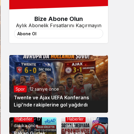
Bize Abone Olun
Aylık Abonelik Fırsatlarını Kaçırmayın
Abone Ol
Spor
12 saniye önce
Twente ve Ajax UEFA Konferans
Ligi’nde rakiplerine gol yağdırdı
Haberler
17
Haberler
1 saat
dakika önce
önce
Bakan Gürlek,
Bakanlık