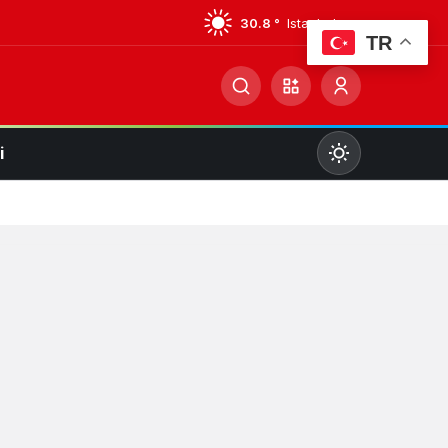
30.8 °
Istanbul
TR
i
Mod
değiştir
Gündüz Modu
Gündüz modunu seçin.
Gece Modu
Gece modunu seçin.