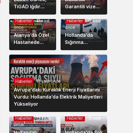
TiGAD Iğdır
Garantili vize
Çalıştayinda
reklamlarını 3
konuştu: ”
ay durdurma
Haberler
12 saat
Haberler
12 saat
önce
önce
Türkiye pazar
kararı aldı
günü yeni
Alanya’da Özel
Hollanda’da
aydınliğa
Hastanede
Sığınma
uyanacak”
1.293 Euroluk
Başvurularında
Acil Servis
Yeni
Faturası
Değerlendirme
Tartışması:
Sistemi
Gurbetçi
Masada:
Haberler
13 saat önce
Gençler Konuyu
IND’den Kritik
Avrupa’daki Kuraklık Enerji Fiyatlarını
CİMER’e Taşıdı
Rapor
Vurdu: Hollanda’da Elektrik Maliyetleri
Yükseliyor
Haberler
13 saat
Haberler
13 saat
önce
önce
Hollandalı
Hollanda’da Şok