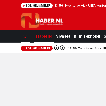
13:56
Twente ve Ajax UEFA Konfera
SON GELIŞMELER
Haberler
Siyaset
Bilim Teknoloji
S
13:56
Twente ve Ajax UEF
SON GELIŞMELER