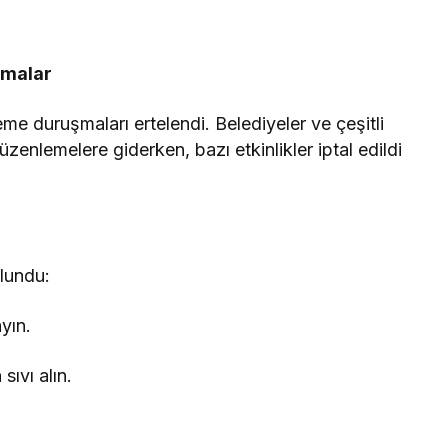
amalar
me duruşmaları ertelendi. Belediyeler ve çeşitli
zenlemelere giderken, bazı etkinlikler iptal edildi
ulundu:
yın.
ıvı alın.