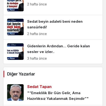
2 hafta önce
Sedat beyin adaleti beni neden
sansürledi!
2 hafta önce
Gidenlerin Ardından… Geride kalan
sesler ve izler..
3 hafta önce
15 Temmuz’u 27 Mayıs’a döndürme
Diğer Yazarlar
sinyalleri mi?
3 hafta önce
Sedat Tapan
"“Emeklilik Bir Gün Gelir, Ama
Zirve Zırvalamaları
Hazırlıksız Yakalanmak Seçimdir”"
1 ay önce