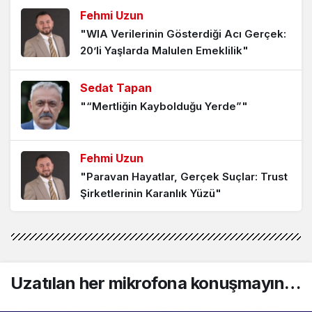
Fehmi Uzun
"WIA Verilerinin Gösterdiği Acı Gerçek:
Hak edene 19 yıl az, etmeyene 19 gün
20’li Yaşlarda Malulen Emeklilik"
bile fazla…
1 ay önce
Sedat Tapan
"“Mertliğin Kaybolduğu Yerde”"
Uzatılan her mikrofona konuşmayın…
2 ay önce
Fehmi Uzun
"Paravan Hayatlar, Gerçek Suçlar: Trust
Ne kadar güvenilirsen o kadar
Şirketlerinin Karanlık Yüzü"
babasın….
2 ay önce
Fehmi Uzun
"Şaşırtan İstatistik: Evsizliğin Yeni Yüzü."
Akrostiş İmza atmak kolay mı?
2 ay önce
Uzatılan her mikrofona konuşmayın…
Sedat Tapan