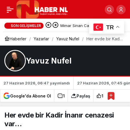
Uzatılan her
0
Paylaş
mikrofona konuşmayın…
Mimar Sinan Camii’nin Kurucu
SON GELIŞMELER
TR
İsmi Vedat Tapan’a Hastanede
Haberler
Yazarlar
Yavuz Nufel
Her evde bir Kadir
İnanır cenazesi
var…
Vefa Ziyareti
Yavuz Nufel
27 Haziran 2026, 06:47
yayınlandı
27 Haziran 2026, 07:45
gün
Google'da Abone Ol
1
Paylaş
1
Her evde bir Kadir İnanır cenazesi
var…