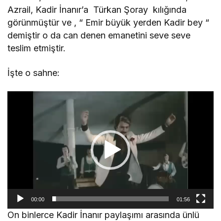
Azrail, Kadir İnanır’a Türkan Şoray kılığında
görünmüştür ve , “ Emir büyük yerden Kadir bey “
demiştir o da can denen emanetini seve seve
teslim etmiştir.
İşte o sahne:
Video
oynatıcı
00:00
01:56
On binlerce Kadir İnanır paylaşımı arasında ünlü