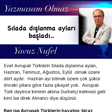
"Tatilde Nereye Gideceğiz? Pahalılık
Gerçeği ve Türkiye’nin Gizli Avantajı"
Fehmi Uzun
"Kenan Özyiğit’e Dostane Bir Yanıt:
“Analitik Düşünce Bir Lüks Değildir”"
Sedat Tapan
"İspiyonculuk Kimseye Kazandırmaz"
Evet Avrupalı Türklerin Sılada dışlanma ayları,
Haziran, Temmuz, Ağustos, Eylül olmak üzere
Fehmi Uzun
dört aydır. Haziran ayı bitmek üzere çok şükür
"Kurtuluş Savaşı’na “Milli Mücadele”
önceki yıllara göre fazla şikayet yok. Avrupalı
Demek Atatürkçülüğe Aykırı mı?"
Türk deyince kiminin aklına Gurbetçi kelimesi gelir
kimi ise direk Almancı diye düşünür.
Sedat Tapan
"“Ucuz Diye Gittiler, Pahalıya Patladı:
Ben ise Avrupalı Türklerin hayatını biraz
Yunan Adası Gerçeği”"