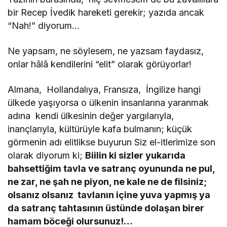
bir Recep İvedik hareketi gerekir; yazıda ancak
“Nah!” diyorum…
Ne yapsam, ne söylesem, ne yazsam faydasız,
onlar hâlâ kendilerini “elit” olarak görüyorlar!
Almana, Hollandalıya, Fransıza, İngilize hangi
ülkede yaşıyorsa o ülkenin insanlarına yaranmak
adına kendi ülkesinin değer yargılarıyla,
inançlarıyla, kültürüyle kafa bulmanın; küçük
görmenin adı elitlikse buyurun Siz el-itlerimize son
olarak diyorum ki;
Biilin ki sizler yukarıda
bahsettiğim tavla ve satranç oyununda ne pul,
ne zar, ne şah ne piyon, ne kale ne de filsiniz;
olsanız olsanız tavlanın içine yuva yapmış ya
da satranç tahtasının üstünde dolaşan birer
hamam böceği olursunuz!…