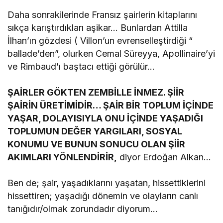
Daha sonrakilerinde Fransız şairlerin kitaplarını
sıkça karıştırdıkları aşikar… Bunlardan Attilla
İlhan’ın gözdesi ( Villon’un evrenselleştirdiği “
ballade’den”, olurken Cemal Süreyya, Apollinaire’yi
ve Rimbaud’ı baştacı ettiği görülür…
ŞAİRLER GÖKTEN ZEMBİLLE İNMEZ. ŞİİR
ŞAİRİN ÜRETİMİDİR… ŞAİR BİR TOPLUM İÇİNDE
YAŞAR, DOLAYISIYLA ONU İÇİNDE YAŞADIĞI
TOPLUMUN DEĞER YARGILARI, SOSYAL
KONUMU VE BUNUN SONUCU OLAN ŞİİR
AKIMLARI YÖNLENDİRİR,
diyor Erdoğan Alkan…
Ben de; şair, yaşadıklarını yaşatan, hissettiklerini
hissettiren; yaşadığı dönemin ve olayların canlı
tanığıdır/olmak zorundadır diyorum…