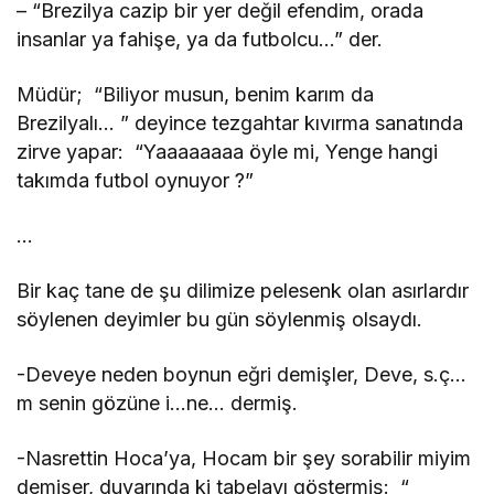
– “Brezilya cazip bir yer değil efendim, orada
insanlar ya fahişe, ya da futbolcu…” der.
Müdür; “Biliyor musun, benim karım da
Brezilyalı… ” deyince tezgahtar kıvırma sanatında
zirve yapar: “Yaaaaaaaa öyle mi, Yenge hangi
takımda futbol oynuyor ?”
…
Bir kaç tane de şu dilimize pelesenk olan asırlardır
söylenen deyimler bu gün söylenmiş olsaydı.
-Deveye neden boynun eğri demişler, Deve, s.ç…
m senin gözüne i…ne… dermiş.
-Nasrettin Hoca’ya, Hocam bir şey sorabilir miyim
demişer, duvarında ki tabelayı göstermiş: “