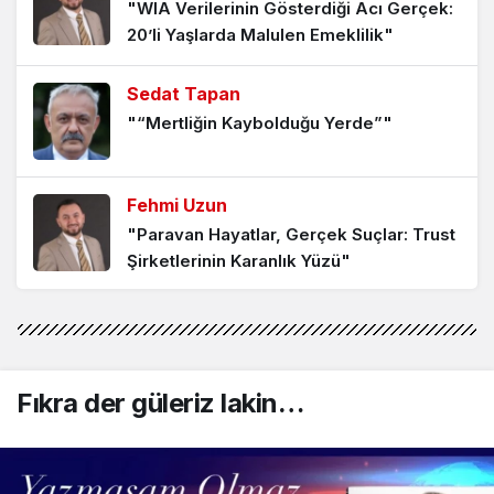
"WIA Verilerinin Gösterdiği Acı Gerçek:
Hak edene 19 yıl az, etmeyene 19 gün
20’li Yaşlarda Malulen Emeklilik"
bile fazla…
1 ay önce
Sedat Tapan
"“Mertliğin Kaybolduğu Yerde”"
Her evde bir Kadir İnanır cenazesi var…
1 ay önce
Fehmi Uzun
"Paravan Hayatlar, Gerçek Suçlar: Trust
Uzatılan her mikrofona konuşmayın…
Şirketlerinin Karanlık Yüzü"
1 ay önce
Fehmi Uzun
"Şaşırtan İstatistik: Evsizliğin Yeni Yüzü."
Ne kadar güvenilirsen o kadar
babasın….
Fıkra der güleriz lakin…
2 ay önce
Sedat Tapan
"Tatilde Nereye Gideceğiz? Pahalılık
Gerçeği ve Türkiye’nin Gizli Avantajı"