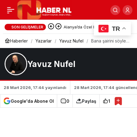
Fıkra der güleriz lakin…
0
Paylaş
Hollanda’da Sığınma
SON GELIŞMELER
TR
Başvurularında Yeni
Haberler
Yazarlar
Yavuz Nufel
Bana şairini söyle
sana kim olduğunu
söyleyeyim…
Değerlendirme Sistemi Masada:
Yavuz Nufel
IND’den Kritik Rapor
28 Mart 2026, 17:44
yayınlandı
28 Mart 2026, 17:44
güncellen
Google'da Abone Ol
0
Paylaş
1