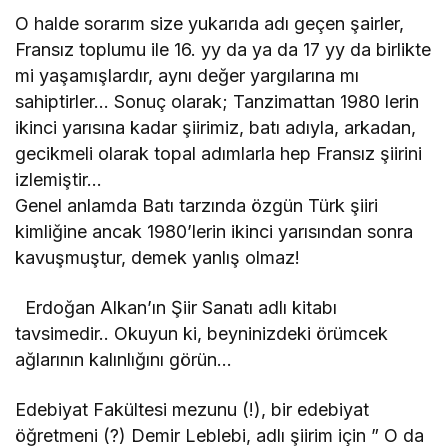
O halde sorarım size yukarıda adı geçen şairler,
Fransız toplumu ile 16. yy da ya da 17 yy da birlikte
mi yaşamışlardır, aynı değer yargılarına mı
sahiptirler… Sonuç olarak; Tanzimattan 1980 lerin
ikinci yarısına kadar şiirimiz, batı adıyla, arkadan,
gecikmeli olarak topal adımlarla hep Fransız şiirini
izlemiştir…
Genel anlamda Batı tarzında özgün Türk şiiri
kimliğine ancak 1980’lerin ikinci yarısından sonra
kavuşmuştur, demek yanlış olmaz!
Erdoğan Alkan’ın Şiir Sanatı adlı kitabı
tavsimedir.. Okuyun ki, beyninizdeki örümcek
ağlarının kalınlığını görün…
Edebiyat Fakültesi mezunu (!), bir edebiyat
öğretmeni (?) Demir Leblebi, adlı şiirim için ” O da