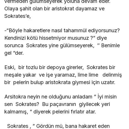
vermeden gülümseyerek yoluna devam eder.
Olaya şahit olan bir aristokrat dayamaz ve
Sokrates’e,
-“Böyle hakaretlere nasıl tahammül ediyorsunuz?
Kendinizi kötü hissetmiyor musunuz ?” diye
sorunca Sokrates yine gülümseyerek, ′′ Benimle
gel “der.
Eski, bir tozlu bir depoya girerler, Sokrates bir
meşale yakar ve işe yaramaz, lime lime delinmiş
bir pelerin bulup aristokrata giymesi için uzatır.
Arsitokra neyin ne olduğunu anladam ” İyi misin
sen Sokrates? Bu paçavranın giyilecek yeri
kalmamış, “ diyerek pelerini fırlatır atar.
Sokrates , ” Gördün mü, bana hakaret eden