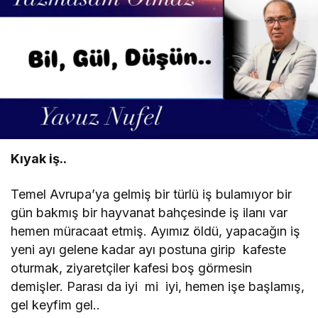
Fehmi Uzun
"Kenan Özyiğit’e Dostane Bir Yanıt:
“Analitik Düşünce Bir Lüks Değildir”"
Sedat Tapan
"İspiyonculuk Kimseye Kazandırmaz"
Kıyak iş..
Fehmi Uzun
Temel Avrupa’ya gelmiş bir türlü iş bulamıyor bir
"Kurtuluş Savaşı’na “Milli Mücadele”
gün bakmış bir hayvanat bahçesinde iş ilanı var
Demek Atatürkçülüğe Aykırı mı?"
hemen müracaat etmiş. Ayımız öldü, yapacağın iş
yeni ayı gelene kadar ayı postuna girip kafeste
Sedat Tapan
oturmak, ziyaretçiler kafesi boş görmesin
"“Ucuz Diye Gittiler, Pahalıya Patladı:
demişler. Parası da iyi mi iyi, hemen işe başlamış,
Yunan Adası Gerçeği”"
gel keyfim gel..