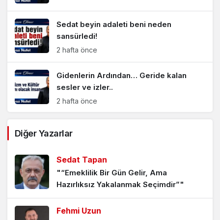
Sedat beyin adaleti beni neden
sansürledi!
2 hafta önce
Gidenlerin Ardından… Geride kalan
sesler ve izler..
2 hafta önce
15 Temmuz’u 27 Mayıs’a döndürme
Diğer Yazarlar
sinyalleri mi?
3 hafta önce
Sedat Tapan
"“Emeklilik Bir Gün Gelir, Ama
Zirve Zırvalamaları
Hazırlıksız Yakalanmak Seçimdir”"
4 hafta önce
Fehmi Uzun