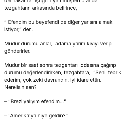
der fakat tartıştığı iri yarı müşteri o anda
tezgahtarın arkasında belirince,
” Efendim bu beyefendi de diğer yarısını almak
istiyor,” der..
Müdür durumu anlar, adama yarım kiviyi verip
gönderirler.
Müdür bir saat sonra tezgahtarı odasına çağırıp
durumu değerlendirirken, tezgahtara, “Senii tebrik
ederim, çok zeki davrandın, iyi idare ettin.
Nerelisin sen?
– “Brezilyalıyım efendim…”
– “Amerika’ya niye geldin?”