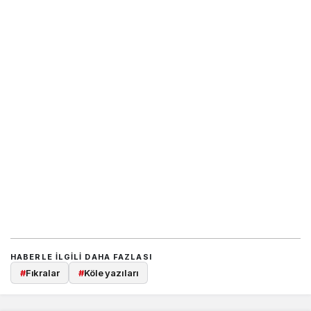
HABERLE ILGILI DAHA FAZLASI
#
Fıkralar
#
Köle yazıları