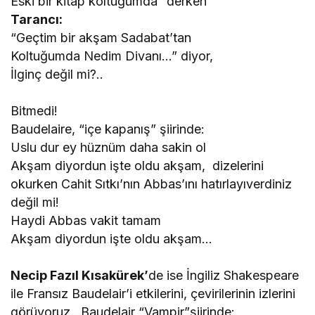
Eski bir kitap koltuğumda” derken
Tarancı:
“Geçtim bir akşam Sadabat’tan
Koltuğumda Nedim Divanı…” diyor,
İlginç değil mi?..
Bitmedi!
Baudelaire, “içe kapanış” şiirinde:
Uslu dur ey hüznüm daha sakin ol
Akşam diyordun işte oldu akşam, dizelerini
okurken Cahit Sıtkı’nın Abbas’ını hatırlayıverdiniz
değil mi!
Haydi Abbas vakit tamam
Akşam diyordun işte oldu akşam…
Necip Fazıl Kısakürek’
de ise İngiliz Shakespeare
ile Fransız Baudelair’i etkilerini, çevirilerinin izlerini
görüyoruz.. Baudelair “Vampir”şiirinde: