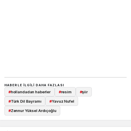
HABERLE ILGILI DAHA FAZLASI
#
hollandadan haberler
#
resim
#
şiir
#
Türk Dil Bayramı
#
Yavuz Nufel
#
Zennur Yüksel Ardıçoğlu