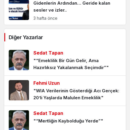
Gidenlerin Ardından… Geride kalan
sesler ve izler..
3 hafta önce
15 Temmuz’u 27 Mayıs’a döndürme
Diğer Yazarlar
sinyalleri mi?
3 hafta önce
Sedat Tapan
"“Emeklilik Bir Gün Gelir, Ama
Zirve Zırvalamaları
Hazırlıksız Yakalanmak Seçimdir”"
1 ay önce
Fehmi Uzun
"WIA Verilerinin Gösterdiği Acı Gerçek:
Hak edene 19 yıl az, etmeyene 19 gün
20’li Yaşlarda Malulen Emeklilik"
bile fazla…
1 ay önce
Sedat Tapan
"“Mertliğin Kaybolduğu Yerde”"
Her evde bir Kadir İnanır cenazesi var…