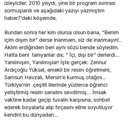
izleyiciler. 2010 yılıydı, yine blr program sonrası
sormuşlardı ve aşağıdaki yazıyı yazmıştım
haber7’deki köşemde.
Bundan sonra her kim olursa olsun bana, “Benim
içim dışım bir” derse inanmam, siz de inanmayın!..
Aklım erdiğinden beri aynı sözü bende söyledim.
Hatta beni tanıyanlar da; “ İçi, dışı bir” derlerdi…
Yanılmışım, Yanılmışlar! İşte gerçek: Zennur
Ardıçoğlu Yüksel, emekli bir resim öğretmeni,
Samsun Havzalı, Mersin’e kurmuş otağını…
Türkiye’nin çeşitli illerinde yüzlerce öğrenci
yetiştirmiş resim sanatını sevdirmiş… İmsak
vaktine kadar geçip tuvalin karşısına, sohbet
ederek boyalarla alıp fırçasını eline soyutluyor
kendini bu dünyadan…