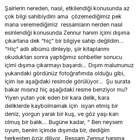
Şairlerin nereden, nasıl, etkilendiği konusunda az
çok bilgi sahibiydim ama çözemediğimiz pek
mana veremediğimiz ressamların nerden nasıl
esinlendiği konusunda Zennur hanım içimi dışıma
çıkartana dek “hiç” bir bilgiye sahip değildim…
“Hiç” adlı albümü dinleyip, şiir kitaplarımı
okuduktan sonra yaptığımız sohbetler sonucu
içimi dışıma çıkarmayı başardı… Dışım malumunuz
yukarıdaki gördünüz fotoğrafımda olduğu gibi,
içim ise aşağıdaki resimde görülüyor… Şu surata
bakar mısınız hiç aşağıdaki resme benziyor mu?
Yiyen yutan yok eden bir kara delik, kara
deliklerde kaybolmamak için isyan etmiş bir
deniz, yorgun yaralı bir kuş, ve göz yaşı kan
olmuş bir balık… Bugüne kadar, “ Ben neysem
oyum, benim içimde dışımda bir, dediğim
herkesten özür diliyor,
Ressam Zennur hanıma