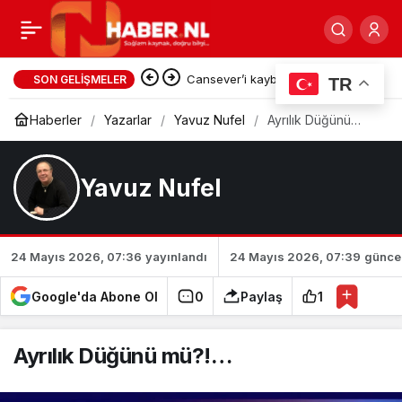
İçi dışı bir olmak mı?
0
Paylaş
Cansever’i kaybettik…
SON GELIŞMELER
TR
Haberler
Yazarlar
Yavuz Nufel
Ayrılık Düğünü
mü?!…
Yavuz Nufel
24 Mayıs 2026, 07:36
yayınlandı
24 Mayıs 2026, 07:39
günce
Google'da Abone Ol
0
Paylaş
1
Ayrılık Düğünü mü?!…