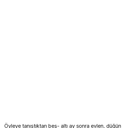
Öyleye tanıştıktan beş- altı ay sonra evlen, düğün