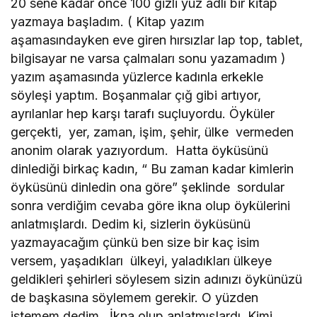
20 sene kadar önce 100 gizli yüz adlı bir kitap
yazmaya başladım. ( Kitap yazım
aşamasındayken eve giren hırsızlar lap top, tablet,
bilgisayar ne varsa çalmaları sonu yazamadım )
yazım aşamasında yüzlerce kadınla erkekle
söyleşi yaptım. Boşanmalar çığ gibi artıyor,
ayrılanlar hep karşı tarafı suçluyordu. Öyküler
gerçekti, yer, zaman, işim, şehir, ülke vermeden
anonim olarak yazıyordum. Hatta öyküsünü
dinlediği birkaç kadın, “ Bu zaman kadar kimlerin
öyküsünü dinledin ona göre” şeklinde sordular
sonra verdiğim cevaba göre ikna olup öykülerini
anlatmışlardı. Dedim ki, sizlerin öyküsünü
yazmayacağım çünkü ben size bir kaç isim
versem, yaşadıkları ülkeyi, yaladıkları ülkeye
geldikleri şehirleri söylesem sizin adınızı öykünüzü
de başkasına söylemem gerekir. O yüzden
istemem dedim.. İkna olup anlatmışlardı. Kimi