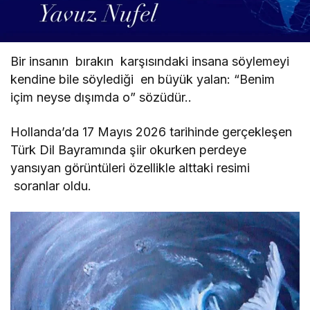
Sedat Tapan
"İspiyonculuk Kimseye Kazandırmaz"
Bir insanın
bırakın karşısındaki insana söylemeyi
Fehmi Uzun
kendine bile söylediği
en büyük yalan: “Benim
"Kurtuluş Savaşı’na “Milli Mücadele”
içim neyse dışımda o” sözüdür..
Demek Atatürkçülüğe Aykırı mı?"
Hollanda’da 17 Mayıs 2026 tarihinde gerçekleşen
Sedat Tapan
Türk Dil Bayramında şiir okurken perdeye
"“Ucuz Diye Gittiler, Pahalıya Patladı:
yansıyan görüntüleri özellikle alttaki resimi
Yunan Adası Gerçeği”"
soranlar oldu.