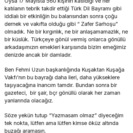
Oysa 17 Mayısta 560 kişinin katıldığı ve her
katılanın tebrik takdir ettiği Türk Dil Bayramı gibi
iddialı bir etkinliğin bu balarısından sonra çoğu
dernek ve vakıfta olduğu gibi “ Zafer Sarhoşu”
olmadık. Ne bir kırgınlık, ne bir anlaşamamazlık, ne
bir küslük. Türkçeye gönül vermiş onlarca gönüllü
arkadaşımızın emekleri karşısında bizim emeğimiz
denizde ancak bir damladır.
Ben Fehmi Uzun başkanlığında Kuşaktan Kuşağa
Vakfı’nın bu bayrağı daha ileri, daha yükseklere
taşıyacağına inancım tamdır. Bundan sonra bir
gazeteci, bir şair, bçr gönüllü olarak her zaman
yanlarında olacağız.
Söze yekün tutup “Yazmasam olmaz” diyeceğim
tek nokta, lütfen ama lütfen kimse öküz altında
buzağı aramasın.